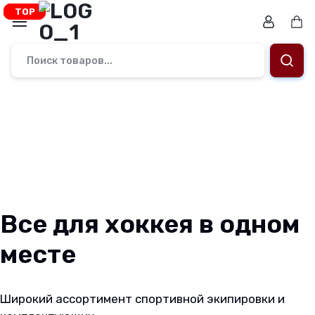
Перейти
TOP
TOP
TOP
к
Ко
содержимому
Магазин.
Заточка
коньков,
ремонт,
подбор
снаряжения
Все для хоккея в одном
и
месте
подарочные
Широкий ассортимент спортивной экипировки и
сертификаты.