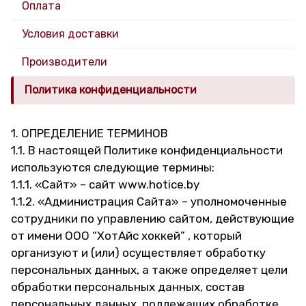
сертификаты.
Оплата
Доставка
Условия доставки
по
Производители
Беларуси.
Политика конфиденциальности
1. ОПРЕДЕЛЕНИЕ ТЕРМИНОВ
1.1. В настоящей Политике конфиденциальности
используются следующие термины:
1.1.1. «Сайт» – сайт www.hotice.by
1.1.2. «Администрация Сайта» – уполномоченные
сотрудники по управлению сайтом, действующие
от имени ООО “ХотАйс хоккей” , который
организуют и (или) осуществляет обработку
персональных данных, а также определяет цели
обработки персональных данных, состав
персональных данных, подлежащих обработке,