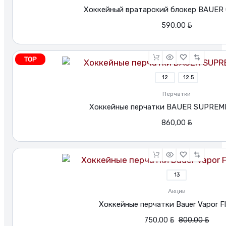
Хоккейный вратарский блокер BAUER 
BYN
590,00
TOP
12
12.5
Перчатки
Хоккейные перчатки BAUER SUPREME
BYN
860,00
13
Акции
Хоккейные перчатки Bauer Vapor Fly
Первоначальная
Текущая
BYN
BYN
750,00
800,00