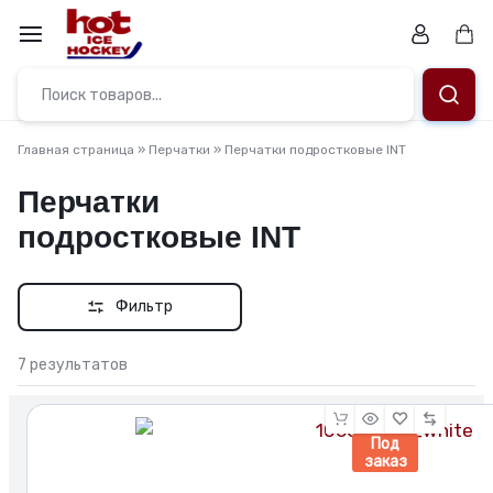
Перейти
к
Кор
содержимому
Магазин.
Заточка
Главная страница
»
Перчатки
»
Перчатки подростковые INT
коньков,
Перчатки
подростковые INT
ремонт,
подбор
Фильтр
снаряжения
7 результатов
и
подарочные
Под
заказ