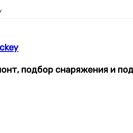
y
ckey
емонт, подбор снаряжения и п