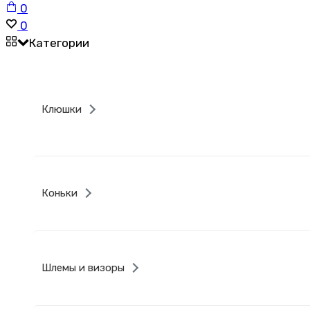
Корзина
0
Список
0
желаний
Категории
Клюшки
Коньки
Шлемы и визоры