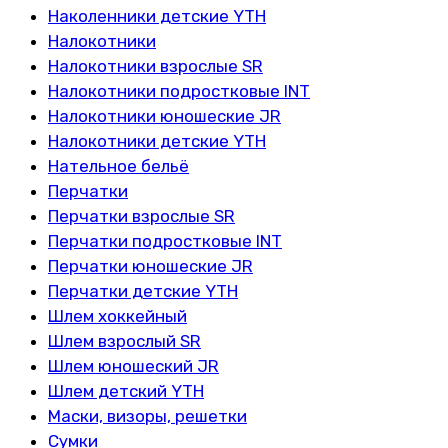
Наколенники детские YTH
Налокотники
Налокотники взрослые SR
Налокотники подростковые INT
Налокотники юношеские JR
Налокотники детские YTH
Нательное бельё
Перчатки
Перчатки взрослые SR
Перчатки подростковые INT
Перчатки юношеские JR
Перчатки детские YTH
Шлем хоккейный
Шлем взрослый SR
Шлем юношеский JR
Шлем детский YTH
Маски, визоры, решетки
Сумки