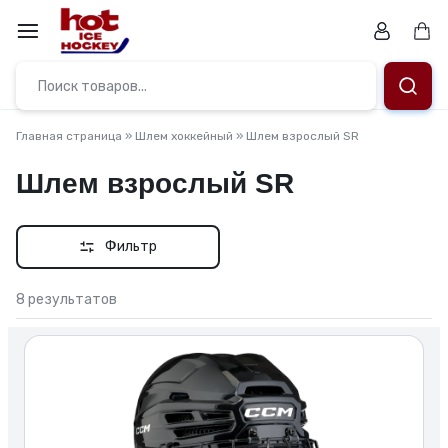
Перейти
к
Кор
содержимому
Магазин.
Заточка
Главная страница
»
Шлем хоккейный
»
Шлем взрослый SR
коньков,
Шлем взрослый SR
ремонт,
Фильтр
подбор
8 результатов
снаряжения
и
подарочные