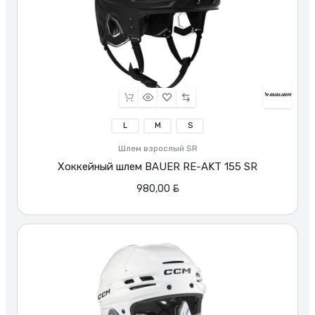
L
M
S
Шлем взрослый SR
Хоккейный шлем BAUER RE-AKT 155 SR
BYN
980,00