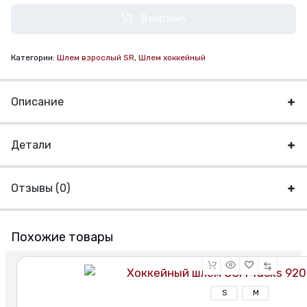
BAUER
В корзину
RE-
AKT
Категории:
Шлем взрослый SR
,
Шлем хоккейный
90
количество
Описание
Детали
Отзывы (0)
Похожие товары
S
M