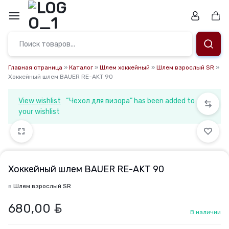
Перейти
к
Кор
содержимому
Магазин.
Заточка
Главная страница
»
Каталог
»
Шлем хоккейный
»
Шлем взрослый SR
»
Хоккейный шлем BAUER RE-AKT 90
коньков,
View wishlist
“Чехол для визора” has been added to
ремонт,
your wishlist
подбор
снаряжения
Хоккейный шлем BAUER RE-AKT 90
и
в
Шлем взрослый SR
подарочные
BYN
680,00
В наличии
сертификаты.