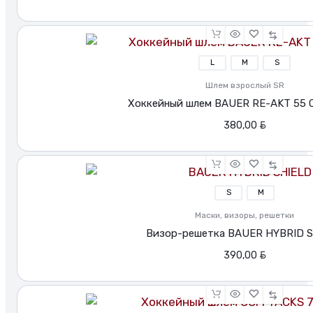
L
M
S
Шлем взрослый SR
Хоккейный шлем BAUER RE-AKT 55
BYN
380,00
S
M
Маски, визоры, решетки
Визор-решетка BAUER HYBRID 
BYN
390,00