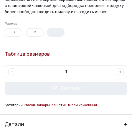
с плавающей чашечкой для подбородка позволяет воздуху
более свободно входить в маску и выходить из нее.
Размер
S
M
L
Таблица размеров
Визор-
решетка
BAUER
В корзину
HYBRID
SHIELD
Категории:
Маски, визоры, решетки
,
Шлем хоккейный
количество
Детали