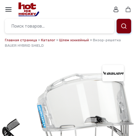
Перейти
к
Кор
содержимому
Магазин.
Заточка
Главная страница
»
Каталог
»
Шлем хоккейный
»
Визор-решетка
BAUER HYBRID SHIELD
коньков,
ремонт,
подбор
снаряжения
и
подарочные