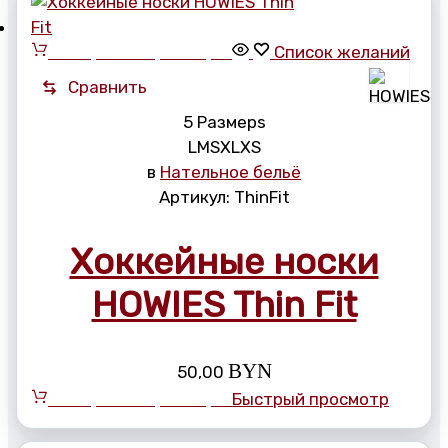
Выберите параметры
Список желаний
Сравнить
5 Размерs
L
M
S
XL
XS
в
Нательное бельё
Артикул:
ThinFit
Хоккейные носки
HOWIES Thin Fit
BYN
50,00
Выберите параметры
Быстрый просмотр