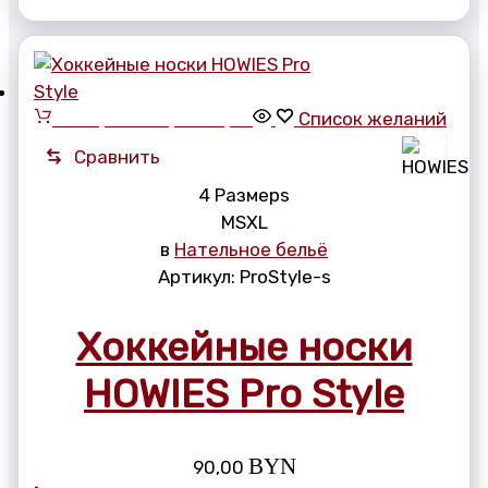
Выберите параметры
Список желаний
Сравнить
4 Размерs
M
S
XL
в
Нательное бельё
Артикул:
ProStyle-s
Хоккейные носки
HOWIES Pro Style
BYN
90,00