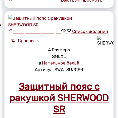
Выберите параметры
Быстрый просмотр
Выберите параметры
Список желаний
Сравнить
4 Размерs
S
M
L
XL
в
Нательное бельё
Артикул:
SWATSUJCSR
Защитный пояс с
ракушкой SHERWOOD
SR