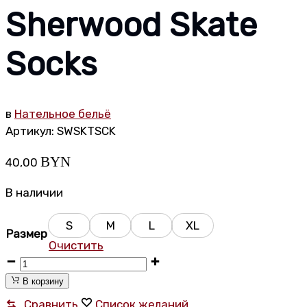
Sherwood Skate
Socks
в
Нательное бельё
Артикул:
SWSKTSCK
BYN
40,00
В наличии
S
M
L
XL
Размер
Очистить
Хоккейные
носки
В корзину
Sherwood
Сравнить
Список желаний