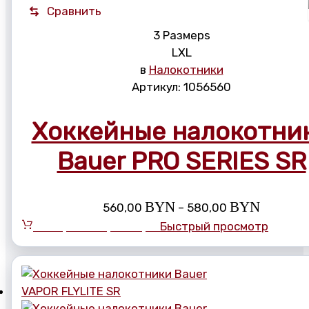
Сравнить
3 Размерs
L
XL
в
Налокотники
Артикул:
1056560
Хоккейные налокотни
Bauer PRO SERIES SR
Диапазо
BYN
BYN
560,00
–
580,00
цен:
Выберите параметры
Быстрый просмотр
560,00 
–
580,00 