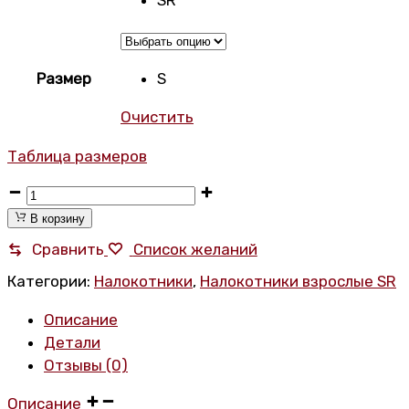
SR
Размер
S
Очистить
Таблица размеров
Хоккейные
налокотники
В корзину
Warrior
Сравнить
Список желаний
Alpha
Категории:
Налокотники
,
Налокотники взрослые SR
DX3
SR
Описание
количество
Детали
Отзывы (0)
Описание