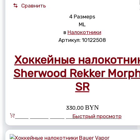
Сравнить
4 Размерs
M
L
в
Налокотники
Артикул:
10122508
Хоккейные налокотни
Sherwood Rekker Morph
SR
BYN
330,00
Выберите параметры
Быстрый просмотр