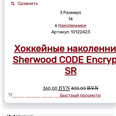
Сравнить
3 Размерs
14
в
Наколенники
Артикул:
10122423
Хоккейные наколенн
Sherwood CODE Encryp
SR
BYN
BYN
360,00
400,00
Выберите параметры
Быстрый просмотр