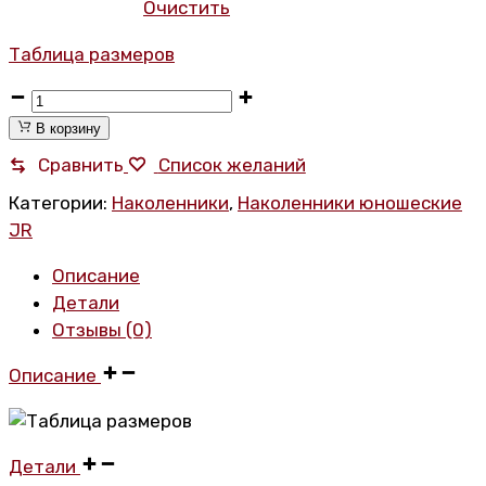
Очистить
Таблица размеров
Хоккейные
наколенники
В корзину
Sherwood
Сравнить
Список желаний
T60x
Категории:
Наколенники
,
Наколенники юношеские
JR
JR
количество
Описание
Детали
Отзывы (0)
Описание
Детали