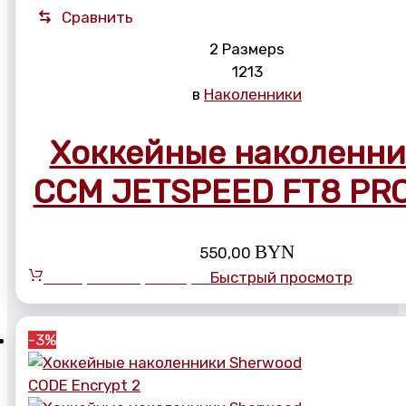
Сравнить
2 Размерs
12
13
в
Наколенники
Хоккейные наколенн
CCM JETSPEED FT8 PRO
BYN
550,00
Выберите параметры
Быстрый просмотр
-3%