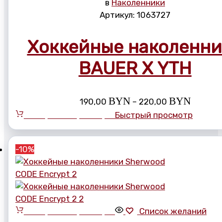
в
Наколенники
Артикул:
1063727
Хоккейные наколенн
BAUER X YTH
Диапаз
BYN
BYN
190,00
–
220,00
цен:
Выберите параметры
Быстрый просмотр
190,00 
–
220,00
-10%
Выберите параметры
Список желаний