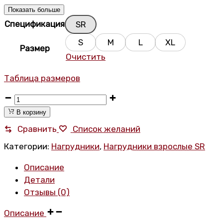
Показать больше
Спецификация
SR
S
M
L
XL
Размер
Очистить
Таблица размеров
Хоккейный
нагрудник
В корзину
Sherwood
Сравнить
Список желаний
REKKER
Категории:
Нагрудники
,
Нагрудники взрослые SR
Legend
1
Описание
SR
Детали
количество
Отзывы (0)
Описание