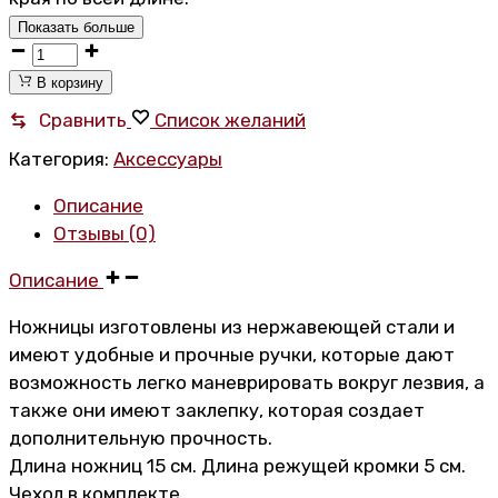
Показать больше
Ножницы
для
В корзину
хоккейной
Сравнить
Список желаний
ленты
Категория:
Аксессуары
TSP
TAPE
Описание
SCISSORS
Отзывы (0)
количество
Описание
Ножницы изготовлены из нержавеющей стали и
имеют удобные и прочные ручки, которые дают
возможность легко маневрировать вокруг лезвия, а
также они имеют заклепку, которая создает
дополнительную прочность.
Длина ножниц 15 см. Длина режущей кромки 5 см.
Чехол в комплекте.