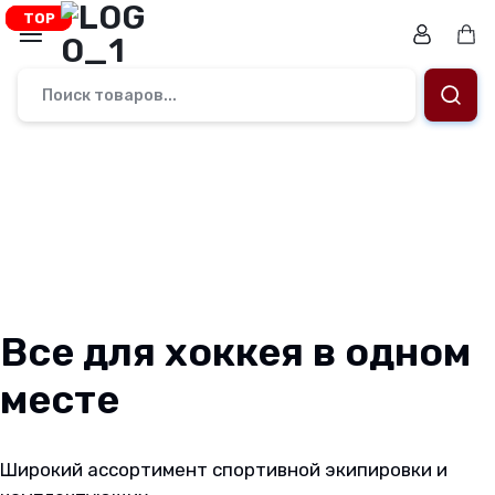
Перейти
TOP
TOP
TOP
к
Ко
содержимому
Магазин.
Заточка
коньков,
ремонт,
подбор
снаряжения
Все для хоккея в одном
и
месте
подарочные
Широкий ассортимент спортивной экипировки и
сертификаты.