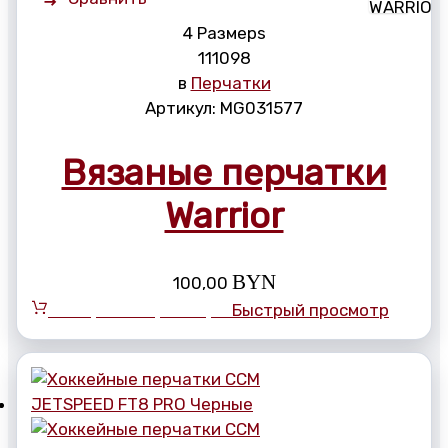
4 Размерs
11
10
9
8
в
Перчатки
Артикул:
MG031577
Вязаные перчатки
Warrior
BYN
100,00
Выберите параметры
Быстрый просмотр