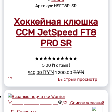
Артикул:
HSFT8P-SR
Хоккейная клюшка
CCM JetSpeed FT8
PRO SR
Оценено
5.00
5.00
(
1
отзыв
)
из
BYN
BYN
940,00
1 200,00
5
Выберите параметры
Быстрый просмотр
Выберите параметры
Список желаний
Сравнить