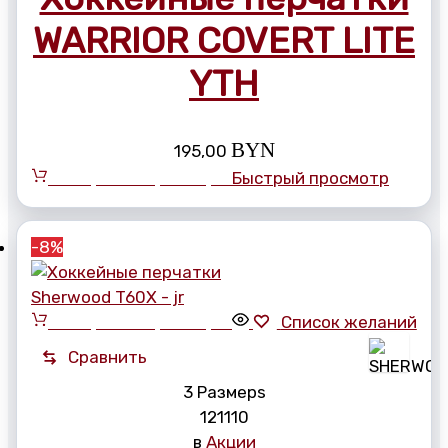
WARRIOR COVERT LITE
YTH
BYN
195,00
Выберите параметры
Быстрый просмотр
-8%
Выберите параметры
Список желаний
Сравнить
3 Размерs
12
11
10
в
Акции