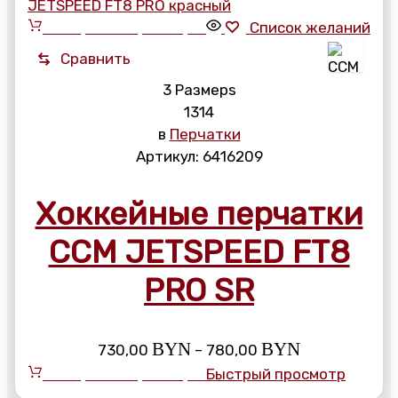
Выберите параметры
Список желаний
Сравнить
3 Размерs
13
14
в
Перчатки
Артикул:
6416209
Хоккейные перчатки
CCM JETSPEED FT8
PRO SR
Диапазон
BYN
BYN
730,00
–
780,00
цен:
Выберите параметры
Быстрый просмотр
730,00 BYN