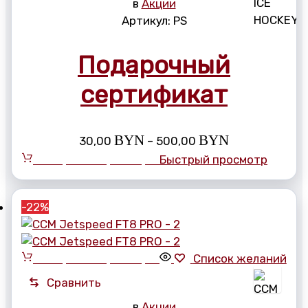
в
Акции
Артикул:
PS
Подарочный
сертификат
Диапазон
BYN
BYN
30,00
–
500,00
цен:
Выберите параметры
Быстрый просмотр
30,00 BYN
–
500,00 BYN
-22%
Выберите параметры
Список желаний
Сравнить
в
Акции