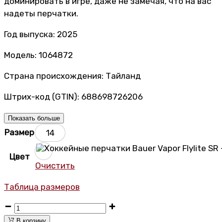
доминировать в игре, даже не замечая, что на вас
надеты перчатки.
Год выпуска: 2025
Модель: 1064872
Страна происхождения: Тайланд
Штрих-код (GTIN): 688698726206
Показать больше
Размер
14
Чёрный
Цвет
Очистить
Таблица размеров
Хоккейные
перчатки
В корзину