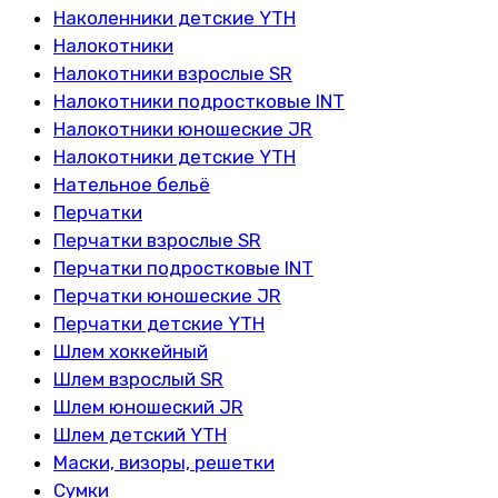
Наколенники детские YTH
Налокотники
Налокотники взрослые SR
Налокотники подростковые INT
Налокотники юношеские JR
Налокотники детские YTH
Нательное бельё
Перчатки
Перчатки взрослые SR
Перчатки подростковые INT
Перчатки юношеские JR
Перчатки детские YTH
Шлем хоккейный
Шлем взрослый SR
Шлем юношеский JR
Шлем детский YTH
Маски, визоры, решетки
Сумки