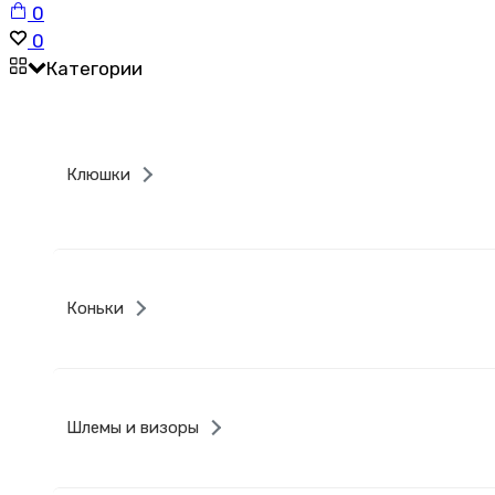
Корзина
0
Список
0
желаний
Категории
Клюшки
Коньки
Шлемы и визоры