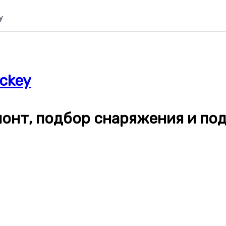
y
ckey
емонт, подбор снаряжения и п